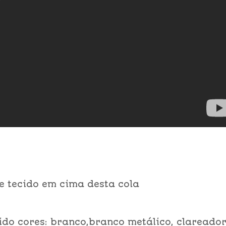
e tecido em cima desta cola
cido cores: branco,branco metálico, clareado