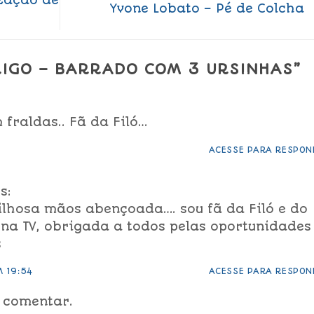
Yvone Lobato – Pé de Colcha
RIGO – BARRADO COM 3 URSINHAS
”
fraldas.. Fã da Filó…
ACESSE PARA RESPON
s:
ilhosa mãos abençoada…. sou fã da Filó e do
na TV, obrigada a todos pelas oportunidades
s
M 19:54
ACESSE PARA RESPON
 comentar.