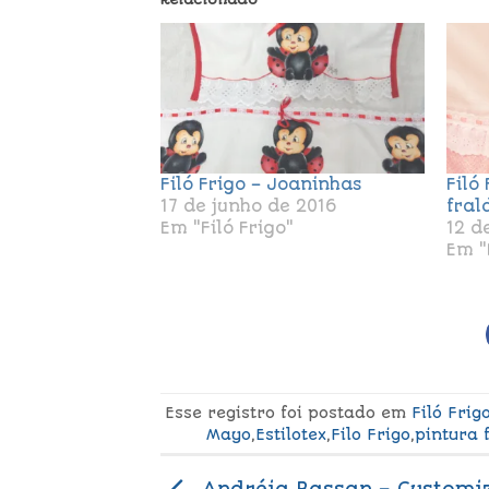
Filó Frigo – Joaninhas
Filó
17 de junho de 2016
fral
Em "Filó Frigo"
12 d
Em "
Esse registro foi postado em
Filó Frig
Mayo
,
Estilotex
,
Filo Frigo
,
pintura 
Andréia Bassan – Customi