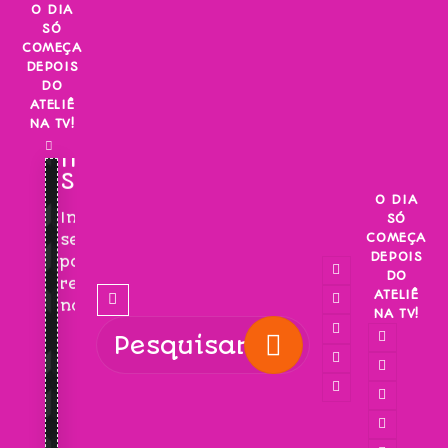
Skip
O DIA
SÓ
to
COMEÇA
content
DEPOIS
DO
ATELIÊ
NA TV!
INSCREVA-
SE!
O DIA
Inscreva-
SÓ
COMEÇA
se
DEPOIS
para
DO
receber
ATELIÊ
novidades!
NA TV!