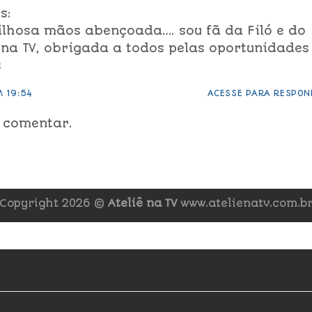
s:
ilhosa mãos abençoada…. sou fã da Filó e do
na TV, obrigada a todos pelas oportunidades
s
M 19:54
ACESSE PARA RESPON
 comentar.
Copyright 2026 ©
Ateliê na TV
www.atelienatv.com.b