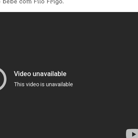
 bebê com Filó Frigo.