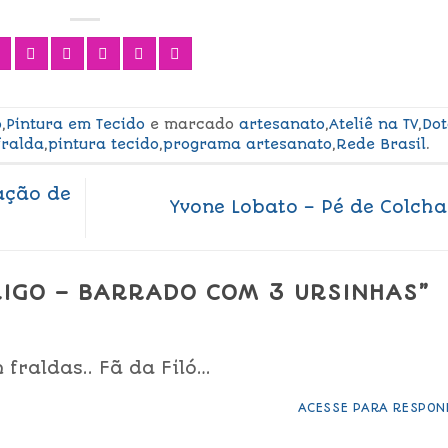
o
,
Pintura em Tecido
e marcado
artesanato
,
Ateliê na TV
,
Do
fralda
,
pintura tecido
,
programa artesanato
,
Rede Brasil
.
ação de
Yvone Lobato – Pé de Colch
RIGO – BARRADO COM 3 URSINHAS
”
fraldas.. Fã da Filó…
ACESSE PARA RESPON