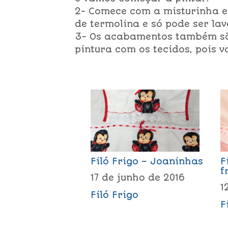
2- Comece com a misturinha e
de termolina e só pode ser la
3- Os acabamentos também sã
pintura com os tecidos, pois v
Filó Frigo – Joaninhas
F
f
17 de junho de 2016
1
Filó Frigo
F