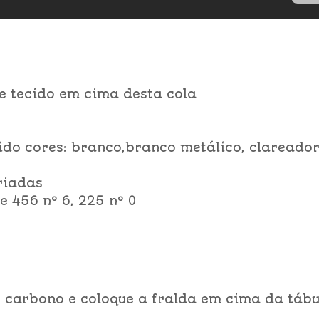
e tecido em cima desta cola
cido cores: branco,branco metálico, clareado
riadas
 e 456 nº 6, 225 nº 0
do carbono e coloque a fralda em cima da táb