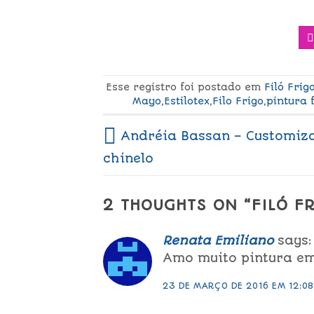
Esse registro foi postado em
Filó Frig
Mayo
,
Estilotex
,
Filo Frigo
,
pintura 
Andréia Bassan – Customiz
chinelo
2 THOUGHTS ON “
FILÓ F
Renata Emiliano
says:
Amo muito pintura em 
23 DE MARÇO DE 2016 EM 12:08