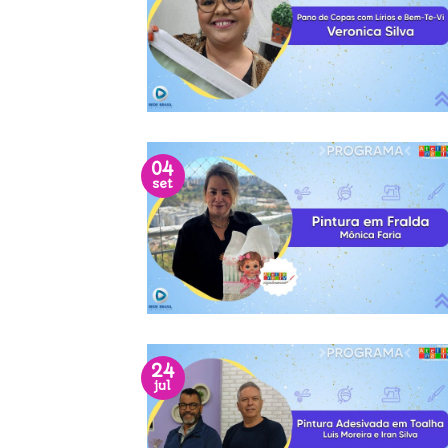
04
set
24
jul