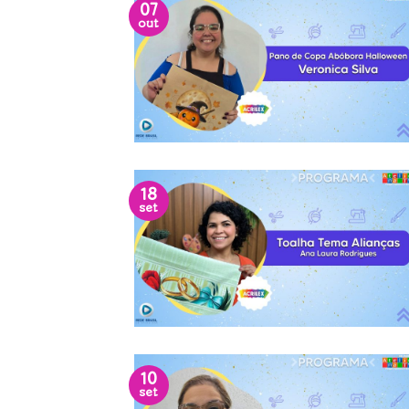
07
out
18
set
10
set