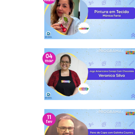
maio
04
mar
11
fev