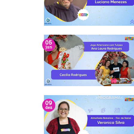
05
jan
09
dez