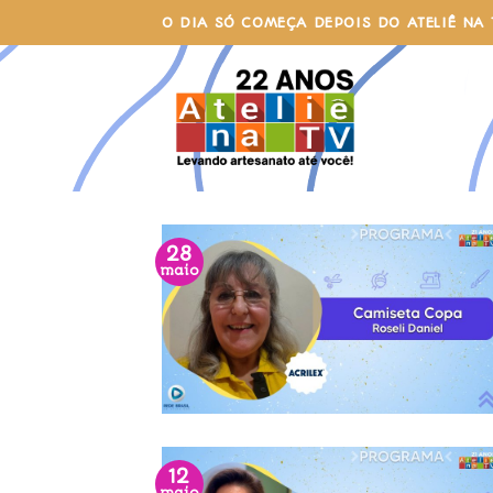
Skip
O DIA SÓ COMEÇA DEPOIS DO ATELIÊ NA 
to
content
28
maio
12