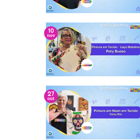
10
nov
27
out