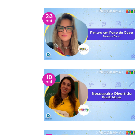
23
out
10
out