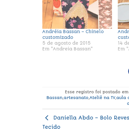
Andréia Bassan – Chinelo
Andr
customizado
cust
5 de agosto de 2015
14 d
Em "Andreia Bassan"
Em "
Esse registro foi postado e
Bassan
,
artesanato
,
Ateliê na TV
,
aula 
Daniella Abdo – Bolo Reves
Tecido