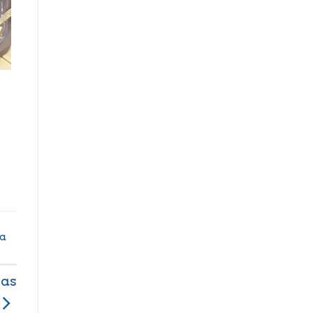
a
has