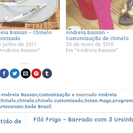
eia Bassan – Chinelo
Andreia Bassan –
omizado
Customização de chinelo
e junho de 2017
20 de maio de 2016
Andreia Bassan"
Em "Andreia Bassan"
m
Andreia Bassan
,
Customização
e marcado
Andreia
chinelo
,
chinelo
,
chinelo customizado
,
Dotan Mayo
,
program
artesanato
,
Rede Brasil
.
Filó Frigo – Barrado com 3 Ursin
tido de