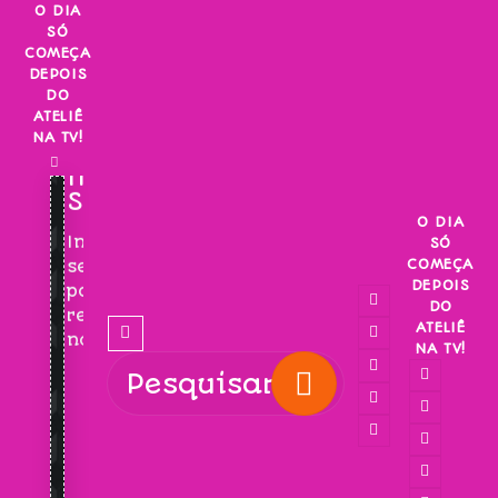
Skip
O DIA
SÓ
to
COMEÇA
content
DEPOIS
DO
ATELIÊ
NA TV!
INSCREVA-
SE!
O DIA
Inscreva-
SÓ
COMEÇA
se
DEPOIS
para
DO
receber
ATELIÊ
novidades!
NA TV!