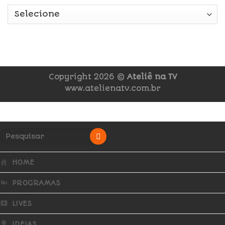
Copyright 2026 ©
Ateliê na TV
www.atelienatv.com.br
HOME
PROGRAMAS
LIVES
IDEIAS