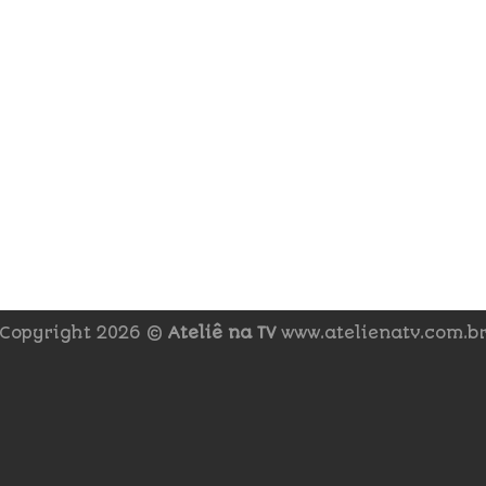
Copyright 2026 ©
Ateliê na TV
www.atelienatv.com.b