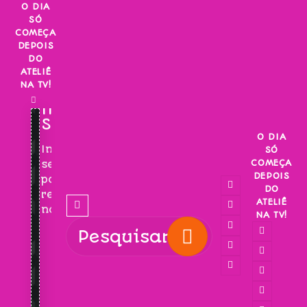
Skip
O DIA
SÓ
to
COMEÇA
content
DEPOIS
DO
ATELIÊ
NA TV!
INSCREVA-
SE!
O DIA
Inscreva-
SÓ
COMEÇA
se
DEPOIS
para
DO
receber
ATELIÊ
novidades!
NA TV!