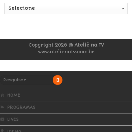
Copyright 2026 ©
Ateliê na TV
www.atelienatv.com.br
HOME
PROGRAMAS
LIVES
IDEIAS