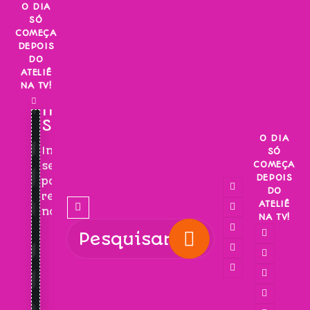
Skip
O DIA
SÓ
to
COMEÇA
content
DEPOIS
DO
ATELIÊ
NA TV!
INSCREVA-
SE!
O DIA
Inscreva-
SÓ
COMEÇA
se
DEPOIS
para
DO
receber
ATELIÊ
novidades!
NA TV!