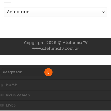
Copyright 2026 ©
Ateliê na TV
www.atelienatv.com.br
HOME
PROGRAMAS
LIVES