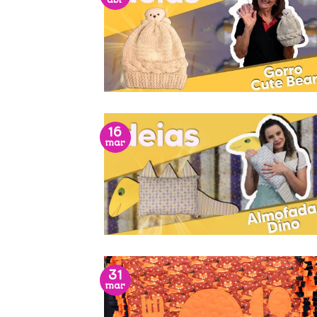
abr
16
mar
31
mar