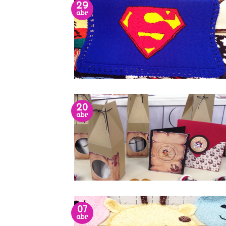
29
abr
20
abr
07
abr