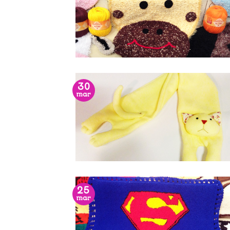
30
mar
25
mar