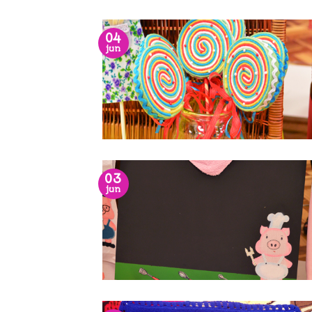
04
jun
03
jun