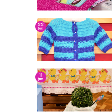
22
jun
11
jun