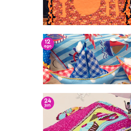
12
ago
24
jun