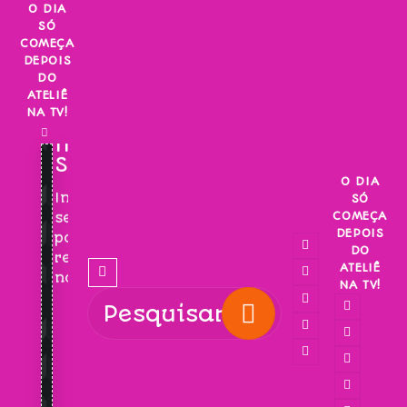
Skip
O DIA
SÓ
to
COMEÇA
content
DEPOIS
DO
ATELIÊ
NA TV!
INSCREVA-
SE!
O DIA
Inscreva-
SÓ
COMEÇA
se
DEPOIS
para
DO
receber
ATELIÊ
novidades!
NA TV!