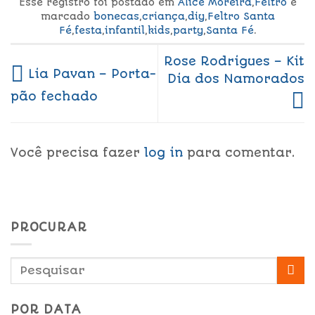
Esse registro foi postado em
Alice Moreira
,
Feltro
e
marcado
bonecas
,
criança
,
diy
,
Feltro Santa
Fé
,
festa
,
infantil
,
kids
,
party
,
Santa Fé
.
Rose Rodrigues – Kit
Lia Pavan – Porta-
Dia dos Namorados
pão fechado
Você precisa fazer
log in
para comentar.
PROCURAR
POR DATA