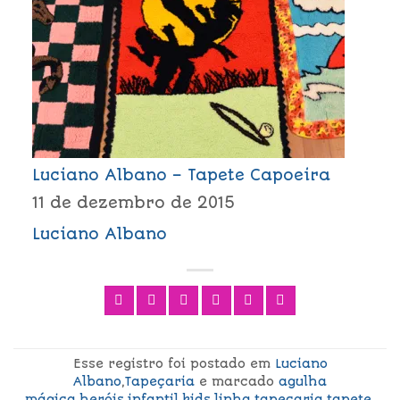
Luciano Albano – Tapete Capoeira
11 de dezembro de 2015
Luciano Albano
Esse registro foi postado em
Luciano
Albano
,
Tapeçaria
e marcado
agulha
mágica
,
heróis
,
infantil
,
kids
,
linha
,
tapeçaria
,
tapete
.