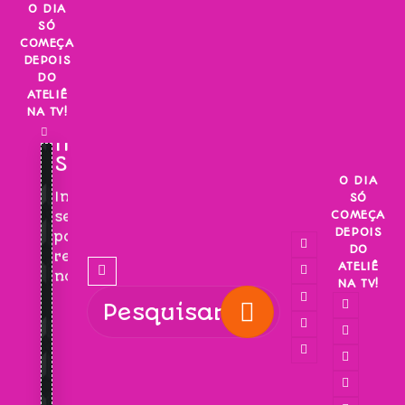
Skip
O DIA
SÓ
to
COMEÇA
content
DEPOIS
DO
ATELIÊ
NA TV!
INSCREVA-
SE!
O DIA
Inscreva-
SÓ
COMEÇA
se
DEPOIS
para
DO
receber
ATELIÊ
novidades!
NA TV!