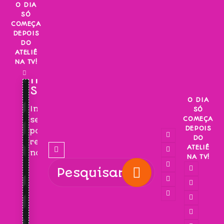
Skip
O DIA
SÓ
to
COMEÇA
content
DEPOIS
DO
ATELIÊ
NA TV!
INSCREVA-
SE!
O DIA
Inscreva-
SÓ
COMEÇA
se
DEPOIS
para
DO
receber
ATELIÊ
novidades!
NA TV!