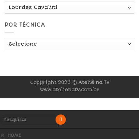
POR TÉCNICA
Copyright 2026 ©
Ateliê na TV
www.atelienatv.com.br
HOME