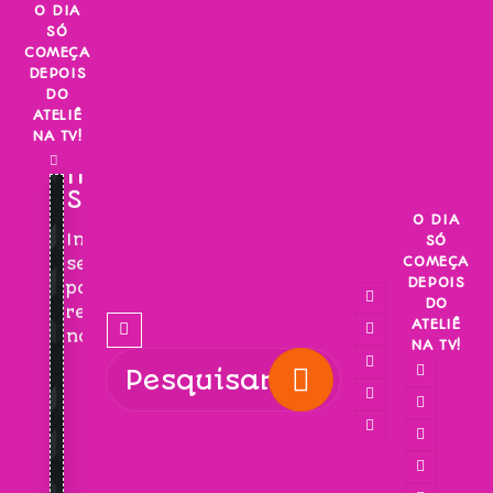
Skip
O DIA
SÓ
to
COMEÇA
content
DEPOIS
DO
ATELIÊ
NA TV!
INSCREVA-
SE!
O DIA
Inscreva-
SÓ
COMEÇA
se
DEPOIS
para
DO
receber
ATELIÊ
novidades!
NA TV!