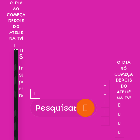
Skip
O DIA
SÓ
to
COMEÇA
content
DEPOIS
DO
ATELIÊ
NA TV!
INSCREVA-
SE!
O DIA
Inscreva-
SÓ
COMEÇA
se
DEPOIS
para
DO
receber
ATELIÊ
novidades!
NA TV!