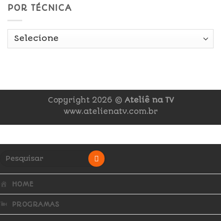
POR TÉCNICA
Copyright 2026 ©
Ateliê na TV
www.atelienatv.com.br
HOME
PROGRAMAS