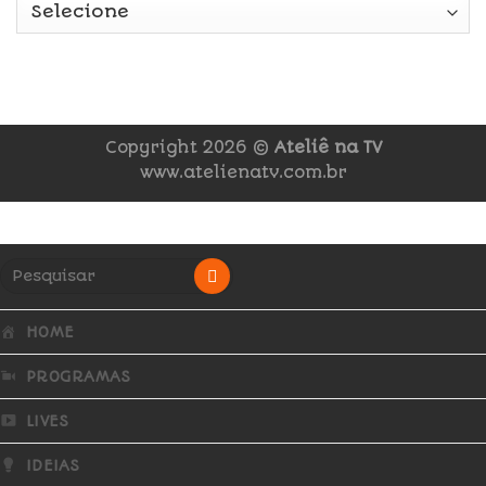
Copyright 2026 ©
Ateliê na TV
www.atelienatv.com.br
HOME
PROGRAMAS
LIVES
IDEIAS