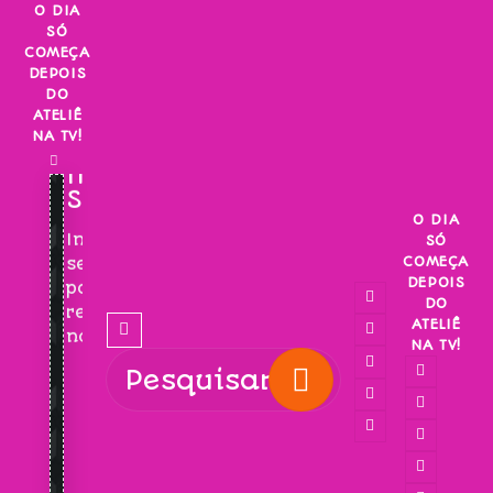
Skip
O DIA
SÓ
to
COMEÇA
content
DEPOIS
DO
ATELIÊ
NA TV!
INSCREVA-
SE!
O DIA
Inscreva-
SÓ
COMEÇA
se
DEPOIS
para
DO
receber
ATELIÊ
novidades!
NA TV!