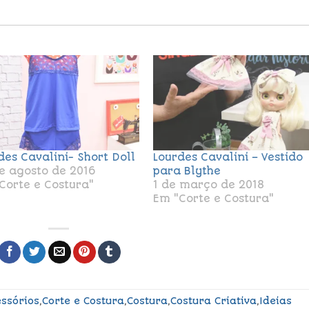
des Cavalini- Short Doll
Lourdes Cavalini – Vestido
e agosto de 2016
para Blythe
Corte e Costura"
1 de março de 2018
Em "Corte e Costura"
ssórios
,
Corte e Costura
,
Costura
,
Costura Criativa
,
Ideias