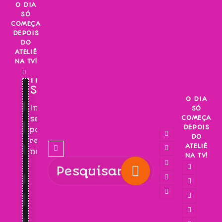
Skip
O DIA
SÓ
to
COMEÇA
content
DEPOIS
DO
ATELIÊ
NA TV!
INSCREVA-
SE!
O DIA
Inscreva-
SÓ
COMEÇA
se
DEPOIS
para
DO
receber
ATELIÊ
novidades!
NA TV!