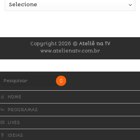
Copyright 2026 ©
Ateliê na TV
www.atelienatv.com.br
HOME
PROGRAMAS
LIVES
IDEIAS