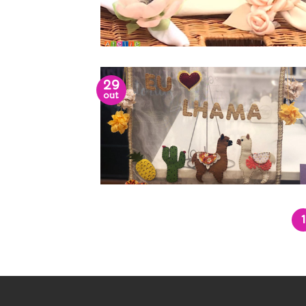
29
out
1