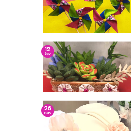
12
fev
26
nov