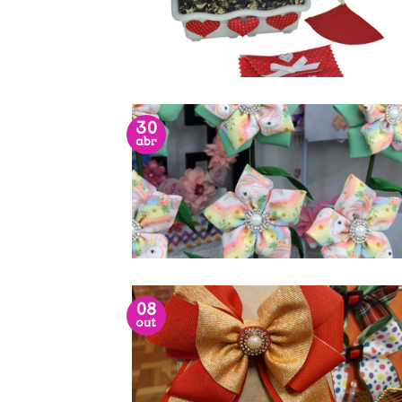
30
abr
08
out