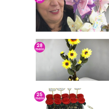
jun
28
maio
25
maio