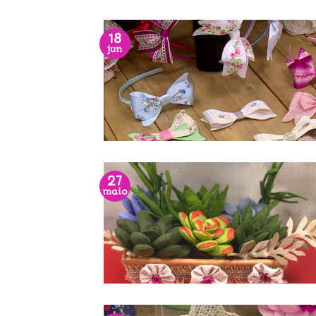
18
jun
27
maio