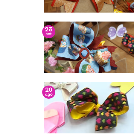
23
set
20
ago