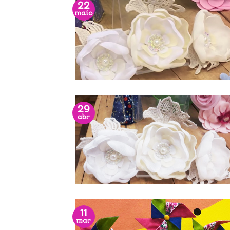
22
maio
29
abr
11
mar