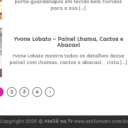
porta-guardanapos em tecido bem floridos
para a sua [...]
Yvone Lobato – Painel Lhama, Cactos e
Abacaxi
Yvone Lobato mostra todos os detalhes desse
painel com Lhamas, cactos e abacaxi. Lista [...]
2
3
4
Copyright 2026 ©
Ateliê na TV
www.atelienatv.com.b