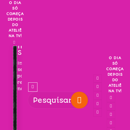
Skip
O DIA
SÓ
to
COMEÇA
content
DEPOIS
DO
ATELIÊ
NA TV!
INSCREVA-
SE!
O DIA
Inscreva-
SÓ
COMEÇA
se
DEPOIS
para
DO
receber
ATELIÊ
novidades!
NA TV!