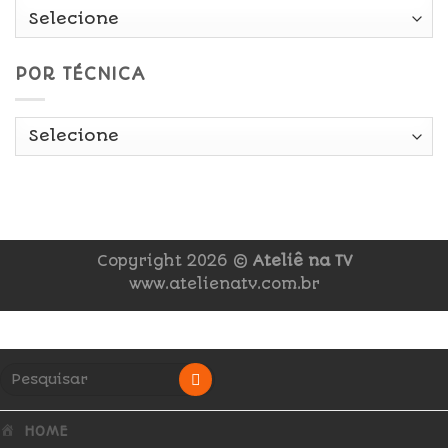
POR TÉCNICA
Copyright 2026 ©
Ateliê na TV
www.atelienatv.com.br
HOME