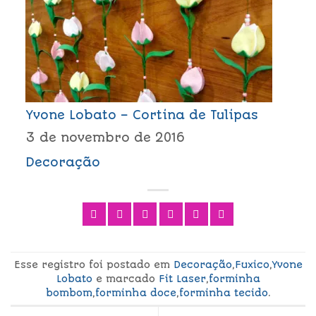
Yvone Lobato – Cortina de Tulipas
3 de novembro de 2016
Decoração
Esse registro foi postado em
Decoração
,
Fuxico
,
Yvone
Lobato
e marcado
Fit Laser
,
forminha
bombom
,
forminha doce
,
forminha tecido
.