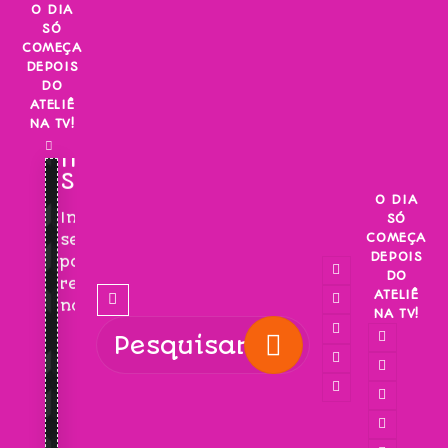
Skip
O DIA
SÓ
to
COMEÇA
content
DEPOIS
DO
ATELIÊ
NA TV!
INSCREVA-
SE!
O DIA
Inscreva-
SÓ
COMEÇA
se
DEPOIS
para
DO
receber
ATELIÊ
novidades!
NA TV!