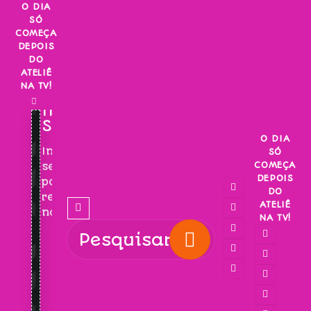
Skip
O DIA
SÓ
to
COMEÇA
content
DEPOIS
DO
ATELIÊ
NA TV!
INSCREVA-
SE!
O DIA
Inscreva-
SÓ
COMEÇA
se
DEPOIS
para
DO
receber
ATELIÊ
novidades!
NA TV!