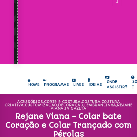
S
ONDE
HOME
PROGRAMAS
LIVES
IDEIAS
ASSISTIR?
ACESSÓRIOS
,
CORTE E COSTURA
,
COSTURA
,
COSTURA
CRIATIVA
,
CUSTOMIZAÇÃO
,
DECORAÇÃO
,
LEMBRANCINHA
,
REJANE
VIANA
,
TV GAZETA
Rejane Viana – Colar bate
Coração e Colar Trançado com
Pérolas