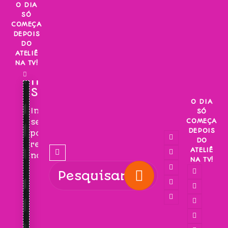
Skip
O DIA
SÓ
to
COMEÇA
content
DEPOIS
DO
ATELIÊ
NA TV!
INSCREVA-
SE!
O DIA
Inscreva-
SÓ
COMEÇA
se
DEPOIS
para
DO
receber
ATELIÊ
novidades!
NA TV!