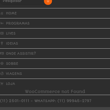
HOME
PROGRAMAS
LIVES
IDEIAS
ONDE ASSISTIR?
SOBRE
VIAGENS
LOJA
WooCommerce not Found
(11) 2501-0111 - WHATSAPP: (11) 99945-2797