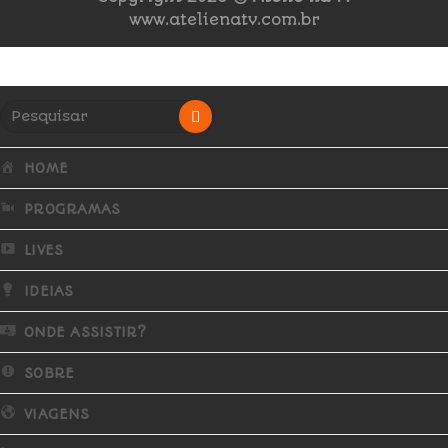
www.atelienatv.com.br
HOME
PROGRAMAS
LIVES
IDEIAS
ONDE ASSISTIR?
SOBRE
VIAGENS