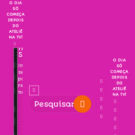
Skip
O DIA
SÓ
to
COMEÇA
content
DEPOIS
DO
ATELIÊ
NA TV!
INSCREVA-
SE!
O DIA
Inscreva-
SÓ
COMEÇA
se
DEPOIS
para
DO
receber
ATELIÊ
novidades!
NA TV!