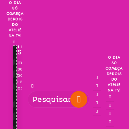
Skip
O DIA
SÓ
to
COMEÇA
content
DEPOIS
DO
ATELIÊ
NA TV!
INSCREVA-
SE!
O DIA
Inscreva-
SÓ
COMEÇA
se
DEPOIS
para
DO
receber
ATELIÊ
novidades!
NA TV!