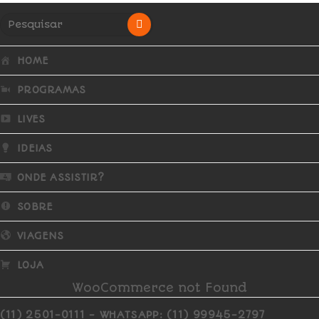
HOME
PROGRAMAS
LIVES
IDEIAS
ONDE ASSISTIR?
SOBRE
VIAGENS
LOJA
WooCommerce not Found
(11) 2501-0111 - WHATSAPP: (11) 99945-2797