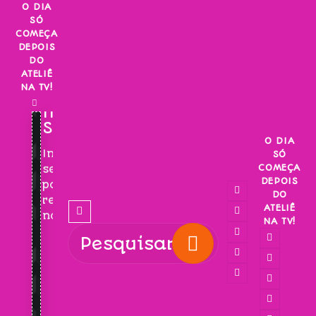
Skip
O DIA
SÓ
to
COMEÇA
content
DEPOIS
DO
ATELIÊ
NA TV!
INSCREVA-
SE!
O DIA
Inscreva-
SÓ
COMEÇA
se
DEPOIS
para
DO
receber
ATELIÊ
novidades!
NA TV!