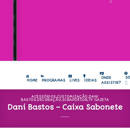
S
ONDE
HOME
PROGRAMAS
LIVES
IDEIAS
ASSISTIR?
ACESSÓRIOS
,
CUSTOMIZAÇÃO
,
DANI
BASTOS
,
DECORAÇÃO
,
SCRAPDÉCOR
,
TV GAZETA
Dani Bastos – Caixa Sabonete