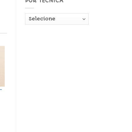
POR TÉCNICA
–