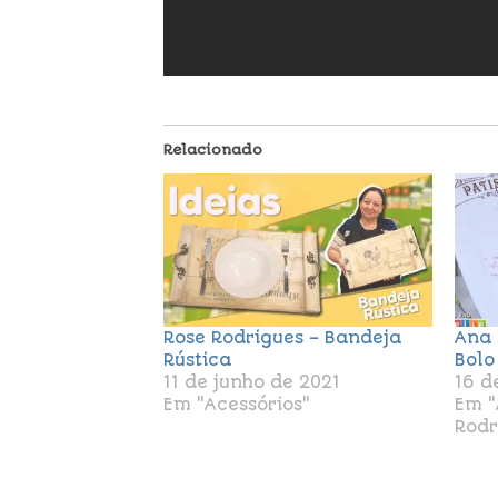
Relacionado
Rose Rodrigues – Bandeja
Ana 
Rústica
Bolo
11 de junho de 2021
16 d
Em "Acessórios"
Em "
Rodr