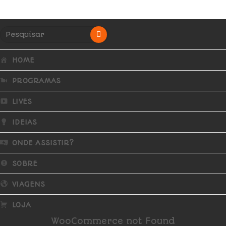
HOME
PROGRAMAS
LIVES
IDEIAS
ONDE ASSISTIR?
SOBRE
VIAGENS
LOJA
WooCommerce not Found