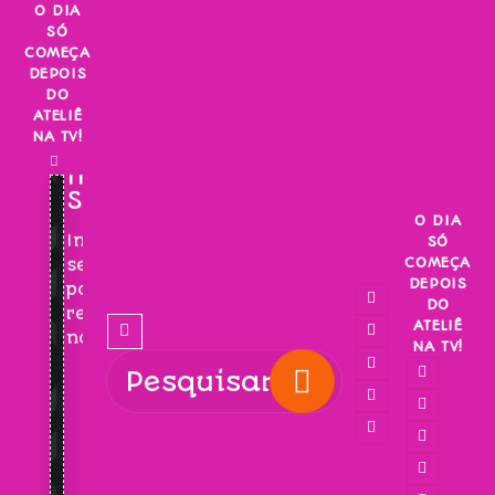
Skip
O DIA
SÓ
to
COMEÇA
content
DEPOIS
DO
ATELIÊ
NA TV!
INSCREVA-
SE!
O DIA
Inscreva-
SÓ
COMEÇA
se
DEPOIS
para
DO
receber
ATELIÊ
novidades!
NA TV!