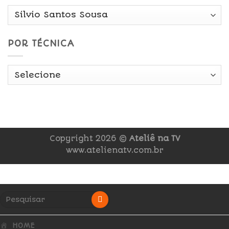
POR TÉCNICA
Copyright 2026 ©
Ateliê na TV
www.atelienatv.com.br
HOME