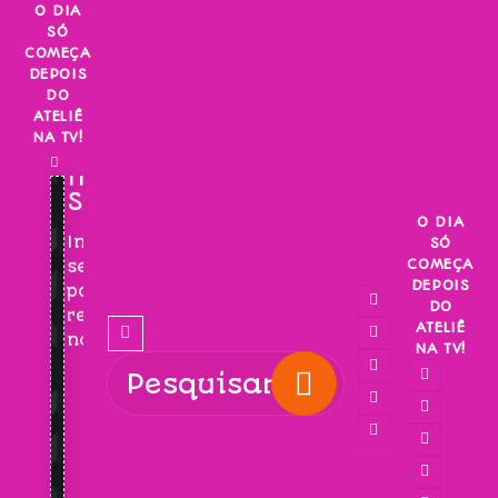
Skip
O DIA
SÓ
to
COMEÇA
content
DEPOIS
DO
ATELIÊ
NA TV!
INSCREVA-
SE!
O DIA
Inscreva-
SÓ
COMEÇA
se
DEPOIS
para
DO
receber
ATELIÊ
novidades!
NA TV!