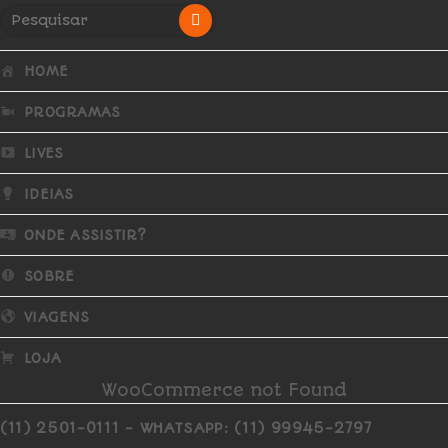
HOME
PROGRAMAS
LIVES
IDEIAS
ONDE ASSISTIR?
SOBRE
VIAGENS
LOJA
WooCommerce not Found
(11) 2501-0111 - WHATSAPP: (11) 99945-2797