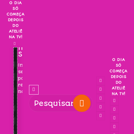
Skip
O DIA
SÓ
to
COMEÇA
content
DEPOIS
DO
ATELIÊ
NA TV!
INSCREVA-
SE!
O DIA
Inscreva-
SÓ
COMEÇA
se
DEPOIS
para
DO
receber
ATELIÊ
novidades!
NA TV!