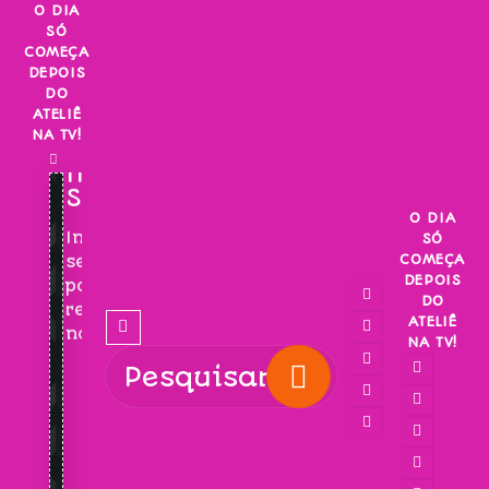
Skip
O DIA
SÓ
to
COMEÇA
content
DEPOIS
DO
ATELIÊ
NA TV!
INSCREVA-
SE!
O DIA
Inscreva-
SÓ
COMEÇA
se
DEPOIS
para
DO
receber
ATELIÊ
novidades!
NA TV!