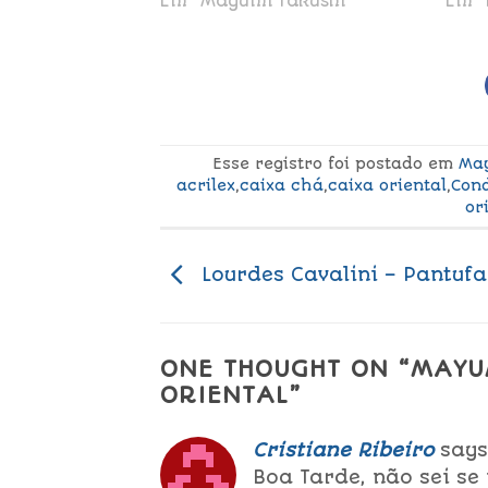
Em "Mayumi Takushi"
Em "
Esse registro foi postado em
May
acrilex
,
caixa chá
,
caixa oriental
,
Con
or
Lourdes Cavalini – Pantufa
ONE THOUGHT ON “
MAYU
ORIENTAL
”
Cristiane Ribeiro
says
Boa Tarde, não sei se