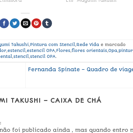
Emissora"
Em "Mayumi Takushi"
umi Takushi
,
Pintura com Stencil
,
Rede Vida
e marcado
dor
,
estencil
,
estencil OPA
,
Flores
,
flores orientais
,
Opa
,
pintu
iental
,
stencil
,
stencil OPA
.
Fernanda Spinate – Quadro de via
MI TAKUSHI – CAIXA DE CHÁ
:
 não foi publicado ainda , mas quando entro 