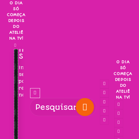
Skip
O DIA
SÓ
to
COMEÇA
content
DEPOIS
DO
ATELIÊ
NA TV!
INSCREVA-
SE!
O DIA
Inscreva-
SÓ
COMEÇA
se
DEPOIS
para
DO
receber
ATELIÊ
novidades!
NA TV!