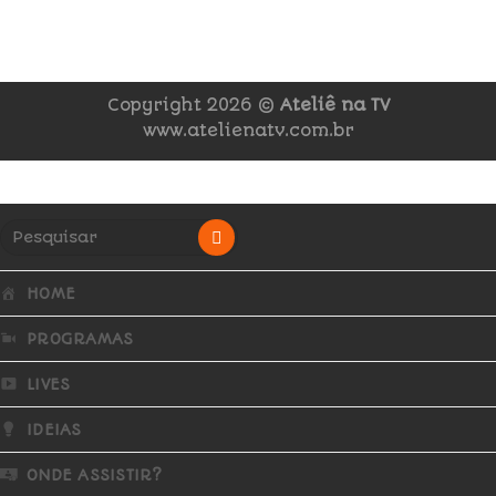
Copyright 2026 ©
Ateliê na TV
www.atelienatv.com.br
HOME
PROGRAMAS
LIVES
IDEIAS
ONDE ASSISTIR?