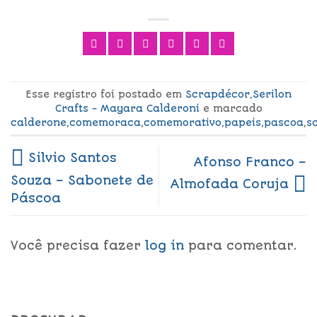
Esse registro foi postado em
Scrapdécor
,
Serilon
Crafts - Mayara Calderoni
e marcado
calderone
,
comemoraca
,
comemorativo
,
papeis
,
pascoa
,
s
Silvio Santos
Afonso Franco –
Souza – Sabonete de
Almofada Coruja
Páscoa
Você precisa fazer
log in
para comentar.