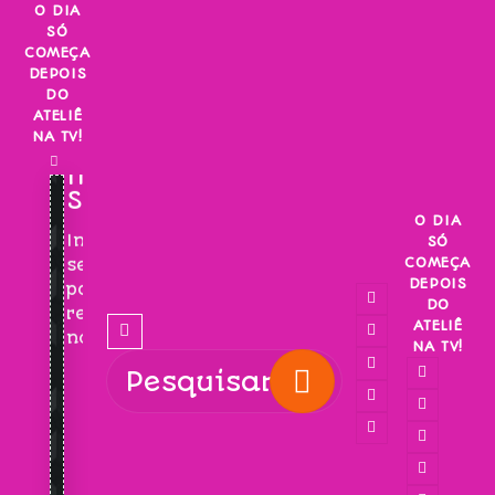
Skip
O DIA
SÓ
to
COMEÇA
content
DEPOIS
DO
ATELIÊ
NA TV!
INSCREVA-
SE!
O DIA
Inscreva-
SÓ
COMEÇA
se
DEPOIS
para
DO
receber
ATELIÊ
novidades!
NA TV!