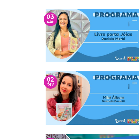
03
abr
02
fev