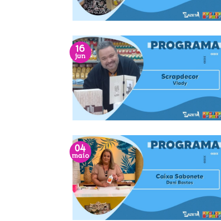
16
jun
04
maio