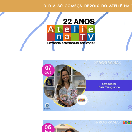
Skip
O DIA SÓ COMEÇA DEPOIS DO ATELIÊ NA 
to
content
07
out
05