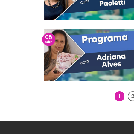
06
abr
1