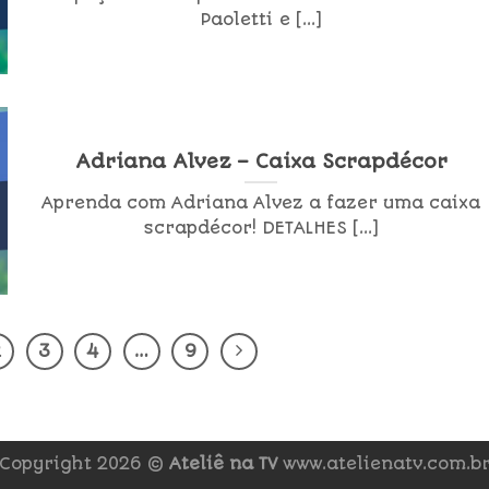
Paoletti e [...]
Adriana Alvez – Caixa Scrapdécor
Aprenda com Adriana Alvez a fazer uma caixa
scrapdécor! DETALHES [...]
2
3
4
…
9
Copyright 2026 ©
Ateliê na TV
www.atelienatv.com.b