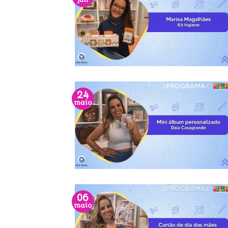
jun
24
maio
06
maio