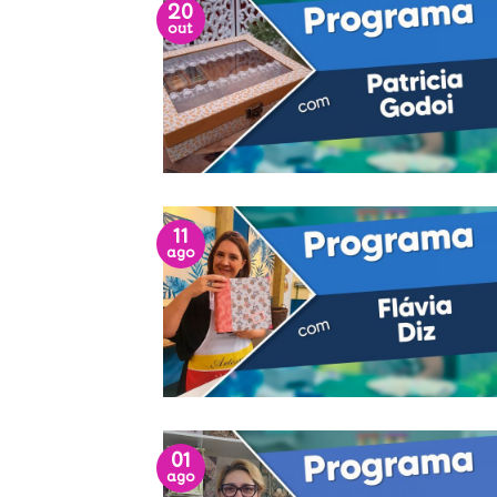
20
out
11
ago
01
ago