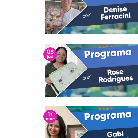
08
jun
17
mar