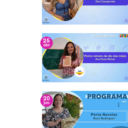
25
abr
20
jun