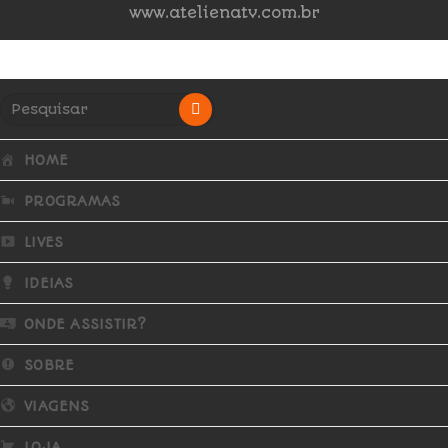
www.atelienatv.com.br
HOME
PROGRAMAS
LIVES
IDEIAS
ONDE ASSISTIR?
SOBRE
VIAGENS
LOJA