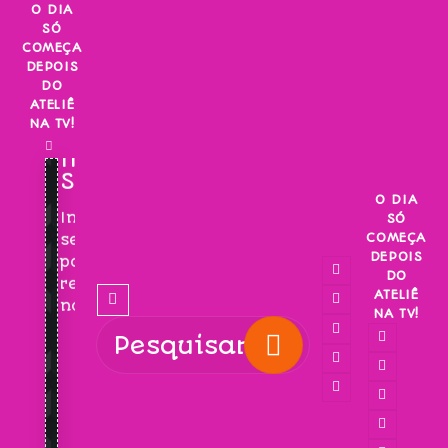
Skip
O DIA
SÓ
to
COMEÇA
content
DEPOIS
DO
ATELIÊ
NA TV!
INSCREVA-
SE!
O DIA
Inscreva-
SÓ
COMEÇA
se
DEPOIS
para
DO
receber
ATELIÊ
novidades!
NA TV!