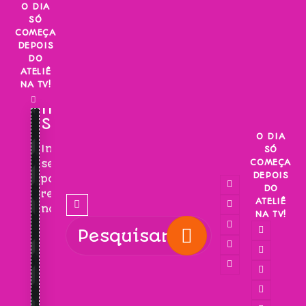
Skip
O DIA
SÓ
to
COMEÇA
content
DEPOIS
DO
ATELIÊ
NA TV!
INSCREVA-
SE!
O DIA
Inscreva-
SÓ
COMEÇA
se
DEPOIS
para
DO
receber
ATELIÊ
novidades!
NA TV!