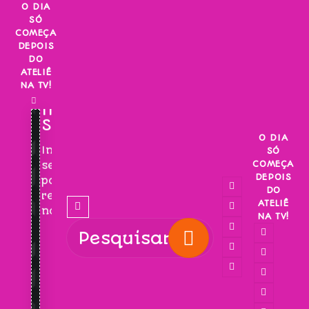
Skip
O DIA
SÓ
to
COMEÇA
content
DEPOIS
DO
ATELIÊ
NA TV!
INSCREVA-
SE!
O DIA
Inscreva-
SÓ
COMEÇA
se
DEPOIS
para
DO
receber
ATELIÊ
novidades!
NA TV!