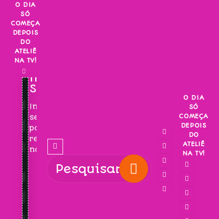
Skip
O DIA
SÓ
to
COMEÇA
content
DEPOIS
DO
ATELIÊ
NA TV!
INSCREVA-
SE!
O DIA
Inscreva-
SÓ
COMEÇA
se
DEPOIS
para
DO
receber
ATELIÊ
novidades!
NA TV!