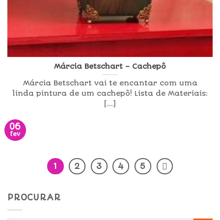
Márcia Betschart – Cachepô
Márcia Betschart vai te encantar com uma
linda pintura de um cachepô! Lista de Materiais:
[...]
06
fev
1
2
3
4
5
PROCURAR