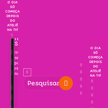
Skip
O DIA
SÓ
to
COMEÇA
content
DEPOIS
DO
ATELIÊ
NA TV!
INSCREVA-
SE!
O DIA
Inscreva-
SÓ
COMEÇA
se
DEPOIS
para
DO
receber
ATELIÊ
novidades!
NA TV!