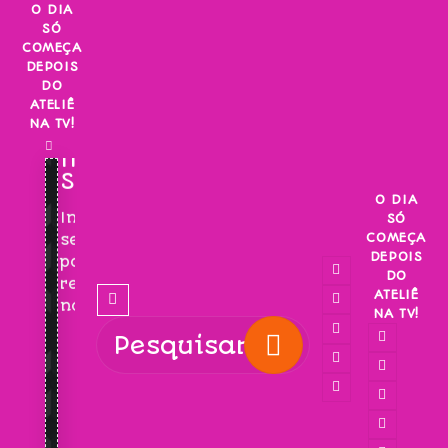
Skip
O DIA
SÓ
to
COMEÇA
content
DEPOIS
DO
ATELIÊ
NA TV!
INSCREVA-
SE!
O DIA
Inscreva-
SÓ
COMEÇA
se
DEPOIS
para
DO
receber
ATELIÊ
novidades!
NA TV!