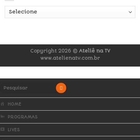
Copyright 2026 ©
Ateliê na TV
www.atelienatv.com.br
HOME
PROGRAMAS
LIVES