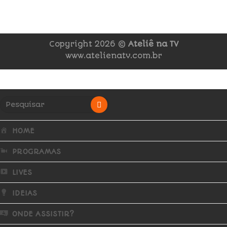
Copyright 2026 ©
Ateliê na TV
www.atelienatv.com.br
HOME
PROGRAMAS
LIVES
IDEIAS
ONDE ASSISTIR?