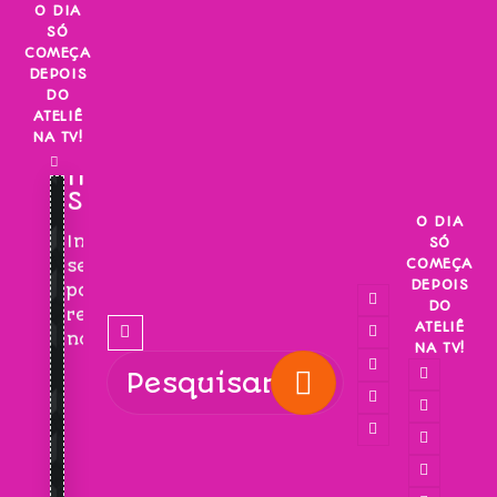
Skip
O DIA
SÓ
to
COMEÇA
content
DEPOIS
DO
ATELIÊ
NA TV!
INSCREVA-
SE!
O DIA
Inscreva-
SÓ
COMEÇA
se
DEPOIS
para
DO
receber
ATELIÊ
novidades!
NA TV!