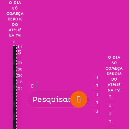
Skip
O DIA
SÓ
to
COMEÇA
content
DEPOIS
DO
ATELIÊ
NA TV!
INSCREVA-
SE!
O DIA
Inscreva-
SÓ
COMEÇA
se
DEPOIS
para
DO
receber
ATELIÊ
novidades!
NA TV!