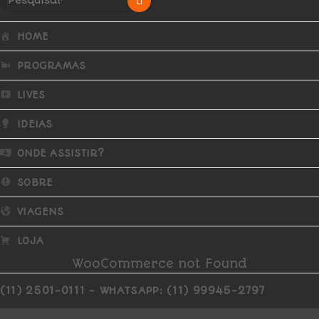
HOME
PROGRAMAS
LIVES
IDEIAS
ONDE ASSISTIR?
SOBRE
VIAGENS
LOJA
WooCommerce not Found
(11) 2501-0111 - WHATSAPP: (11) 99945-2797