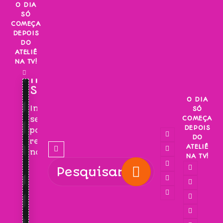
Skip
O DIA
SÓ
to
COMEÇA
content
DEPOIS
DO
ATELIÊ
NA TV!
INSCREVA-
SE!
O DIA
Inscreva-
SÓ
COMEÇA
se
DEPOIS
para
DO
receber
ATELIÊ
novidades!
NA TV!