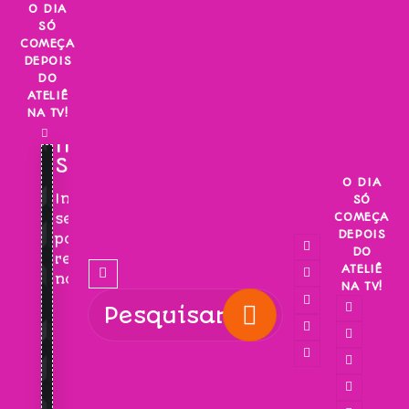
Skip
O DIA
SÓ
to
COMEÇA
content
DEPOIS
DO
ATELIÊ
NA TV!
INSCREVA-
SE!
O DIA
Inscreva-
SÓ
COMEÇA
se
DEPOIS
para
DO
receber
ATELIÊ
novidades!
NA TV!