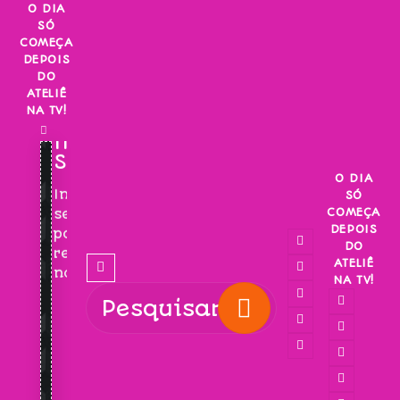
Skip
O DIA
SÓ
to
COMEÇA
content
DEPOIS
DO
ATELIÊ
NA TV!
INSCREVA-
SE!
O DIA
Inscreva-
SÓ
COMEÇA
se
DEPOIS
para
DO
receber
ATELIÊ
novidades!
NA TV!