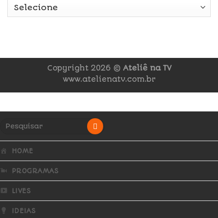
Copyright 2026 ©
Ateliê na TV
www.atelienatv.com.br
HOME
PROGRAMAS
LIVES
IDEIAS