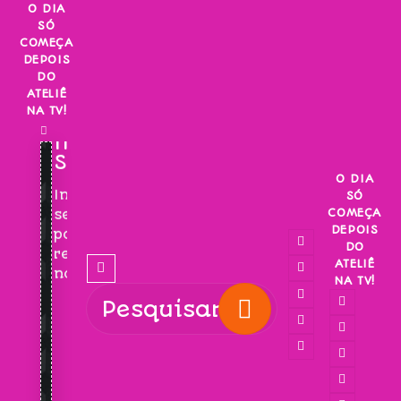
Skip
O DIA
SÓ
to
COMEÇA
content
DEPOIS
DO
ATELIÊ
NA TV!
INSCREVA-
SE!
O DIA
Inscreva-
SÓ
COMEÇA
se
DEPOIS
para
DO
receber
ATELIÊ
novidades!
NA TV!