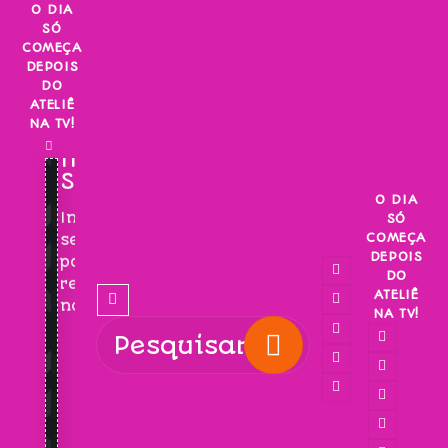
Skip
O DIA
SÓ
to
COMEÇA
content
DEPOIS
DO
ATELIÊ
NA TV!
INSCREVA-
SE!
O DIA
Inscreva-
SÓ
COMEÇA
se
DEPOIS
para
DO
receber
ATELIÊ
novidades!
NA TV!