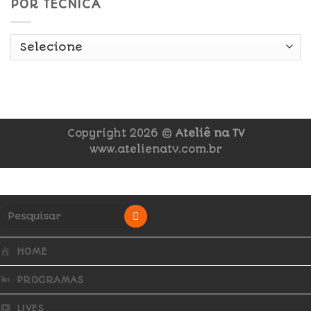
POR TÉCNICA
Copyright 2026 ©
Ateliê na TV
www.atelienatv.com.br
HOME
PROGRAMAS
LIVES