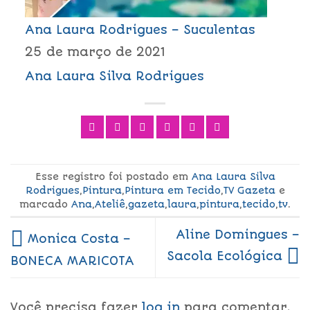
Ana Laura Rodrigues – Suculentas
25 de março de 2021
Ana Laura Silva Rodrigues
Esse registro foi postado em
Ana Laura Silva
Rodrigues
,
Pintura
,
Pintura em Tecido
,
TV Gazeta
e
marcado
Ana
,
Ateliê
,
gazeta
,
laura
,
pintura
,
tecido
,
tv
.
Aline Domingues –
Monica Costa –
Sacola Ecológica
BONECA MARICOTA
Você precisa fazer
log in
para comentar.