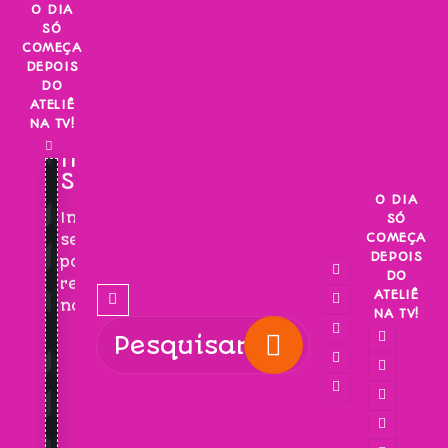
Skip
O DIA
SÓ
to
COMEÇA
content
DEPOIS
DO
ATELIÊ
NA TV!
INSCREVA-
SE!
O DIA
Inscreva-
SÓ
COMEÇA
se
DEPOIS
para
DO
receber
ATELIÊ
novidades!
NA TV!