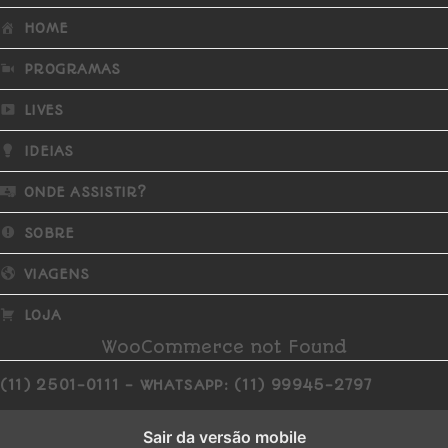
HOME
PROGRAMAS
LIVES
IDEIAS
ONDE ASSISTIR?
SOBRE
VIAGENS
LOJA
WooCommerce not Found
(11) 2501-0111 - WHATSAPP: (11) 99945-2797
Sair da versão mobile