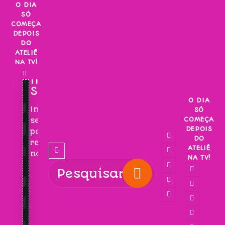
Skip
O DIA
SÓ
to
COMEÇA
content
DEPOIS
DO
ATELIÊ
NA TV!
INSCREVA-
SE!
O DIA
Inscreva-
SÓ
COMEÇA
se
DEPOIS
para
DO
receber
ATELIÊ
novidades!
NA TV!